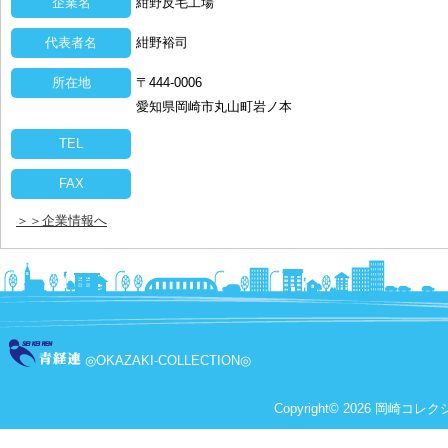
企業名
紺野反毛工場
代表者名
紺野裕司
所在地
〒444-0006
愛知県岡崎市丸山町岩ノ本
TEL
FAX
＞＞企業情報へ
◎OKAZAKI-COLLECTION◎
Copyright© 2026 岡崎コレクショ