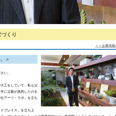
家づくり
＞＞企業情報
い。＞
ださい。
が大工をしていて、私も父
５年に父親が急死したのを
会社アーツ・ラボ」を立ち
ードプレイス」を立ち上