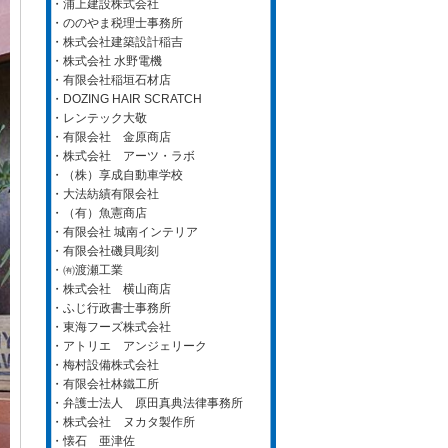
・浦上建設株式会社
・ののやま税理士事務所
・株式会社建築設計稲吉
・株式会社 水野電機
・有限会社稲垣石材店
・DOZING HAIR SCRATCH
・レンテック大敬
・有限会社 金原商店
・株式会社 アーツ・ラボ
・（株）享成自動車学校
・大法紡績有限会社
・（有）魚憲商店
・有限会社 城南インテリア
・有限会社磯貝彫刻
・㈲渡瀬工業
・株式会社 横山商店
・ふじ行政書士事務所
・東海フーズ株式会社
・アトリエ アンジェリーク
・梅村設備株式会社
・有限会社林鐵工所
・弁護士法人 原田真典法律事務所
・株式会社 ヌカタ製作所
・懐石 亜津佐