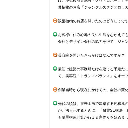
げ、小規模商業施設「クワトロパーク」
葉植物のお店「ジャングルスタジオロッ
観葉植物のお店を開いたのはどうしてで
お客様に住み心地の良い生活をむかえて
会社とデザイン会社の協力を得て「ジャ
美容院を開いたきっかけはなんですか？
最初は建築の事務所だけを建てる予定だ
て、美容院「トランスパランス」をオー
創業当時から現在にかけての、会社の変
先代の頃は、在来工法で建築する純和風
が、法人化するときに、「耐震SE構法」
も耐震構造計算が行える家作りを始めま