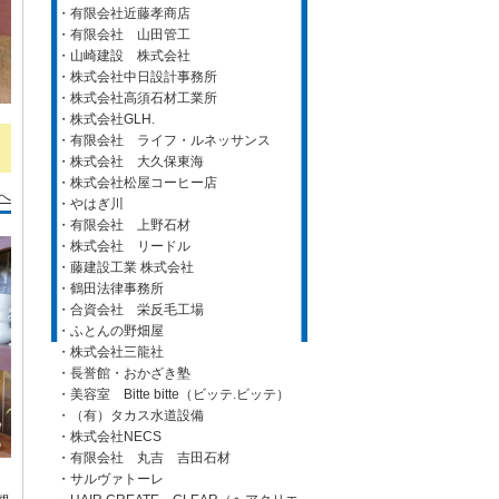
・有限会社近藤孝商店
・有限会社 山田管工
・山崎建設 株式会社
・株式会社中日設計事務所
・株式会社高須石材工業所
・株式会社GLH.
・有限会社 ライフ・ルネッサンス
・株式会社 大久保東海
・株式会社松屋コーヒー店
へ
・やはぎ川
・有限会社 上野石材
・株式会社 リードル
・藤建設工業 株式会社
・鶴田法律事務所
・合資会社 栄反毛工場
・ふとんの野畑屋
・株式会社三龍社
・長誉館・おかざき塾
・美容室 Bitte bitte（ビッテ.ビッテ）
・（有）タカス水道設備
・株式会社NECS
・有限会社 丸吉 吉田石材
・サルヴァトーレ