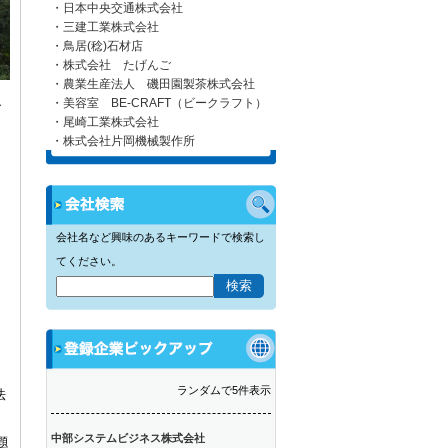
・日本中央交通株式会社
・三建工業株式会社
・鳥居(稔)石材店
・株式会社 たげんご
・農業生産法人 磯田園製茶株式会社
・美容室 BE-CRAFT（ビークラフト）
で
・尾崎工業株式会社
・株式会社片岡機械製作所
会社名など興味のあるキーワードで検索し
てください。
ランダムで5件表示
法
中部システムビジネス株式会社
題