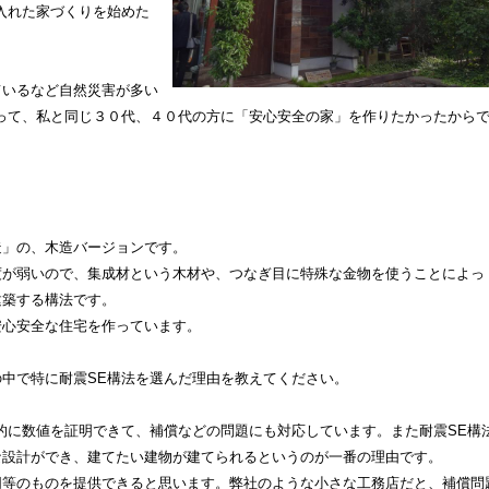
入れた家づくりを始めた
ているなど自然災害が多い
って、私と同じ３０代、４０代の方に「安心安全の家」を作りたかったから
造」の、木造バージョンです。
度が弱いので、集成材という木材や、つなぎ目に特殊な金物を使うことによっ
建築する構法です。
安心安全な住宅を作っています。
中で特に耐震SE構法を選んだ理由を教えてください。
的に数値を証明できて、補償などの問題にも対応しています。また耐震SE構
な設計ができ、建てたい建物が建てられるというのが一番の理由です。
同等のものを提供できると思います。弊社のような小さな工務店だと、補償問