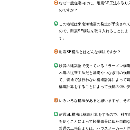
なぜ一般住宅向けに、耐震SE工法を取り
のですか？
この地域は東南海地震の発生が予測され
ので、耐震SE構法を取り入れることによ
す。
耐震SE構法とはどんな構法ですか？
鉄骨の建築物で使っている「ラーメン構
木造の従来工法だと基礎やつなぎ目の強
て、普通では行わない構造計算によって
構造計算をすることによって強度の強い
いろいろな構法があると思いますが、その
耐震SE構法は構造計算をするので、科学
を使うことによって軽量鉄骨に似た自由
普通の工務店よりは、ハウスメーカーと