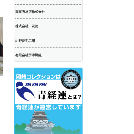
。
高尾石材店株式会社
株式会社 花徳
紺野反毛工場
有限会社宇津野組
て