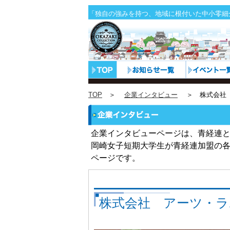
「独自の強みを持つ、地域に根付いた中小零細
TOP
＞
企業インタビュー
＞ 株式会社 
企業インタビューページは、青経連
岡崎女子短期大学生が青経連加盟の
ページです。
株式会社 アーツ・ラ