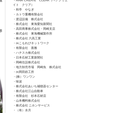
観
・HAIR CREATE CLEAR（ヘアクリエ
イト クリア）
・和亭 やなぎ
・カトウ重機有限会社
・渡辺設備 株式会社
・株式会社 東海愛知新聞社
・高田商事株式会社・岡崎支店
形
・株式会社 東海機械製作所
・株式会社 六高工業
・㈱こもれびネットワーク
・有限会社 善雅
・ハチスカ株式会社
・日本石材工業新聞社
・岡崎住設株式会社
・地方卸売市場 岡崎魚 株式会社
・㈱岡田鉄工所
・(株）ワンワン
・味波
・株式会社あいち補聴器センター
・株式会社江山自動車
・有限会社 杉本石材店
・山本機料株式会社
・株式会社 ニホンサービス
・（有）水月