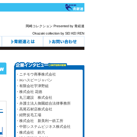
岡崎コレクション Presented by 青経連
Okazaki collection by SEI KEI REN
・ニチモウ商事株式会社
・㈱ハスピージャパン
・有限会社宇津野組
る
・株式会社 花徳
・丸三建設 株式会社
・弁護士法人御園総合法律事務所
ー
・高尾石材店株式会社
・紺野反毛工場
・株式会社 新美利一鉄工所
・中部システムビジネス株式会社
・株式会社 鈴六