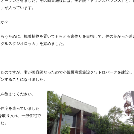
をオープンさせました。その商業施設には、美容院「トランスパランス」と、
カ」が入っています。
すか？
もらうために、観葉植物を置いてもらえる家作りを目指して、仲の良かった造
ングルスタジオロッカ」を始めました。
ったのですが、妻が美容師だったので小規模商業施設クワトロパークを建設し
プンすることになりました。
化を教えてください。
の住宅を造っていました
を取り入れ、一般住宅で
した。